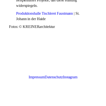
beispielhaftes Projekte, das diese Haltung
widerspiegeln.
Produktionshalle Tischlerei Faustmann
| St.
Johann in der Haide
Fotos: © KREINERarchitektur
Impressum
Datenschutz
Instagram