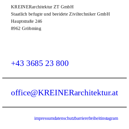
KREINERarchitektur ZT GmbH
Staatlich befugte und beeidete Ziviltechniker GmbH
Hauptstraße 246
8962 Gröbming
+43 36
8
5 23 800
office@KREINERarchitektur.at
impressum
datenschutz
barrierefreiheit
instagram